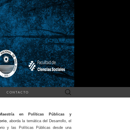
Search
CONTACTO
for:
Maestría en Políticas Públicas y
torio
, aborda la temática del Desarrollo, el
torio y las Políticas Públicas desde una