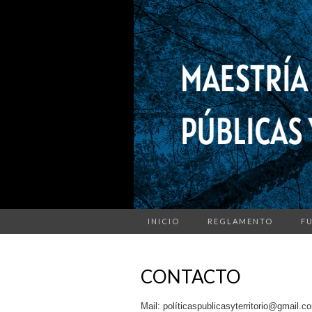
INICIO
REGLAMENTO
F
CONTACTO
Mail: políticaspublicasyterritorio@gmail.c