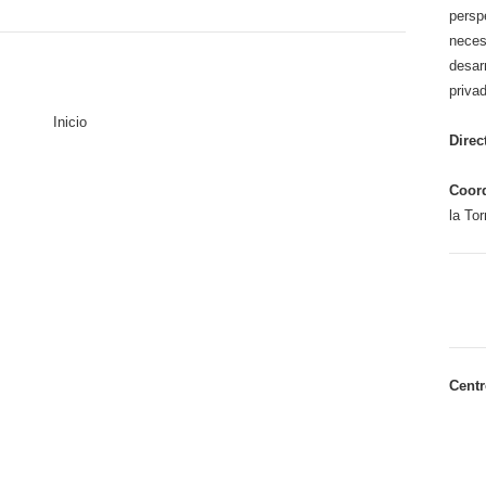
perspe
neces
desa
priva
Inicio
Direc
Coor
la Tor
Centr